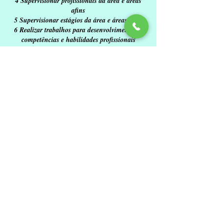
4 Supervisionar profissionais da área e áreas
afins
5 Supervisionar estágios da área e áreas afins
6 Realizar trabalhos para desenvolvimento de
competências e habilidades profissionais
7 Formar psicanalistas
8 Formar especialistas da área
9 Treinar profissionais da área e afins
10 Desenvolver cursos para grupos específicos
11 Confeccionar manuais educativos
12 Reeducar pessoas para inserção social e
familiar
13 Desenvolver processos de recrutamento e
seleção
14 Desenvolver cursos para profissionais de
outras áreas
15 Propiciar recursos para o desenvolvimento de
aspectos cognitivos
16 Desenvolver projetos educativos
17 Acompanhar resultados de cursos,
treinamentos.
F – DESENVOLVER PESQUISAS