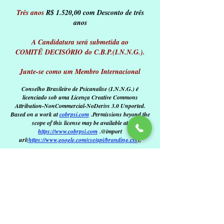
Três anos
R$ 1.520,00 com Desconto de três
anos
A Candidatura será submetida ao
COMITÊ DECISÓRIO do C.B.P.(I.N.N.G.).
Junte-se como um Membro Internacional
Conselho Brasileiro de Psicanalise (I.N.N.G.)
é
licenciado sob uma
Licença Creative Commons
Attribution-NonCommercial-NoDerivs 3.0 Unported
.
Based on a work at
cobrpsi.com
.Permissions beyond the
scope of this license may be available at
https://www.cobrpsi.com
.@import
url(
https://www.google.com/cse/api/branding.css
);
Senhores Candidatos, o C.B.P. (I.N.N.G.), é uma
Instituição Científica sem Finalidades Lucrativas e de
Utilidade Pública, fundada em 1978, portanto a 40 anos
e nada que a desabone, assim, informamos aos Srs., que
não vendemos diplomas ou comercializamos itens. NÃO
INSISTAM!
cobrpsi@cobrpsi.com