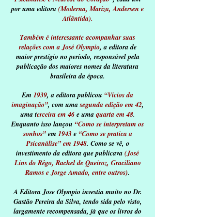
por uma editora
(Moderna, Mariza, Andersen e
Atlântida).
Também é interessante acompanhar suas
relações com a José Olympio
, a editora de
maior prestígio no período, responsável pela
publicação dos maiores nomes da literatura
brasileira da época.
Em
1939
, a editora publicou
“Vícios da
imaginação”
, com uma
segunda edição em 42
,
uma t
erceira em 46
e uma
quarta em 48
.
Enquanto isso lançou
“Como se interpretam os
sonhos”
em
1943
e
“Como se pratica a
Psicanálise” em 1948
. Como se vê, o
investimento da editora que publicava
(José
Lins do Rêgo, Rachel de Queiroz, Graciliano
Ramos e Jorge Amado, entre outros)
.
A Editora Jose Olympio investia muito no Dr.
Gastão Pereira da Silva, tendo sida pelo visto,
largamente recompensada, já que os livros do