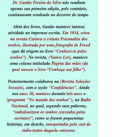
Dr. Gastão Pereira da Silva
não vendiam
apenas sua primeira edição, pelo contrário,
continuavam vendendo no decorrer do tempo.
Além dos livros, Gastão manteve intensa
atividade na imprensa escrita.
Em 1934
,
criou
na revista Carioca a coluna Psicanálise dos
sonhos
,
ilustrada por uma fotografia de Freud
(que dá origem ao livro
“Conhece-te pelos
sonhos”)
. Na revista,
(Vamos Ler)
, manteve
uma coluna intitulada
Página das mães
(da
qual nasceu o livro “Conheça seu filho”)
.
Posteriormente colaborou na
(Revista Seleções
Sexuais)
, com a seção
"Confidências"
. Ainda
nos
anos 30
,
manteve
durante
três anos
o
(programa "No mundo dos sonhos")
, na
Radio
Nacional
, no qual, segundo suas palavras,
"radiofonizava os sonhos (enviados pelos
ouvintes)”
, como se fossem pequeninas
histórias, em sketchs,
interpretadas pelo cast do
rádio-teatro daquela emissora
.