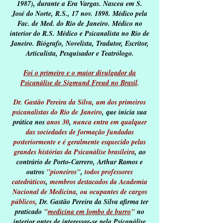
1987), durante a Era Vargas. Nasceu em S.
José do Norte, R.S., 17 nov. 1898. Médico pela
Fac. de Med. do Rio de Janeiro. Médico no
interior do R.S. Médico e Psicanalista no Rio de
Janeiro. Biógrafo, Novelista, Tradutor, Escritor,
Articulista, Pesquisador e Teatrólogo.
Foi o primeiro e o maior divulgador da
Psicanálise de Sigmund Freud no Brasil
.
Dr. Gastão Pereira da Silva, um dos primeiros
psicanalistas do Rio de Janeiro
, que inicia sua
prática nos
anos 30
,
nunca entra em qualquer
das sociedades de formação fundadas
posteriormente e é geralmente esquecido pelas
grandes histórias da Psicanálise brasileira
, ao
contrário de Porto-Carrero, Arthur Ramos e
outros
"pioneiros"
,
todos professores
catedráticos
,
membros destacados da Academia
Nacional de Medicina, ou ocupantes de cargos
públicos,
Dr. Gastão Pereira da Silva afirma ter
praticado
"
medicina em lombo de burro
"
no
interior antes de interessar-se pela Psicanálise