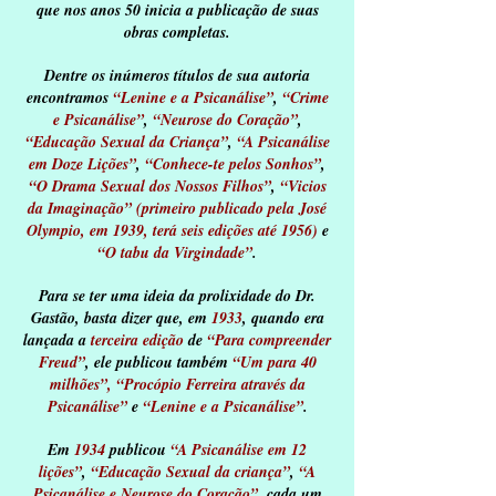
que nos anos 50 inicia a publicação de suas
obras completas.
Dentre os inúmeros títulos de sua autoria
encontramos
“Lenine e a Psicanálise”
,
“Crime
e Psicanálise”
,
“Neurose do Coração”
,
“Educação Sexual da Criança”
,
“A Psicanálise
em Doze Lições”
,
“Conhece-te pelos Sonhos”
,
“O Drama Sexual dos Nossos Filhos”
,
“Vicios
da Imaginação” (primeiro publicado pela José
Olympio, em 1939, terá seis edições até 1956)
e
“O tabu da Virgindade”
.
Para se ter uma ideia da prolixidade do Dr.
Gastão, basta dizer que, em
1933
, quando era
lançada a
terceira edição
de
“Para compreender
Freud”
, ele publicou também
“Um para 40
milhões”,
“Procópio Ferreira através da
Psicanálise”
e
“Lenine e a Psicanálise”
.
Em
1934
publicou
“A Psicanálise em 12
lições”
,
“Educação Sexual da criança”
,
“A
Psicanálise e Neurose do Coração”
, cada um