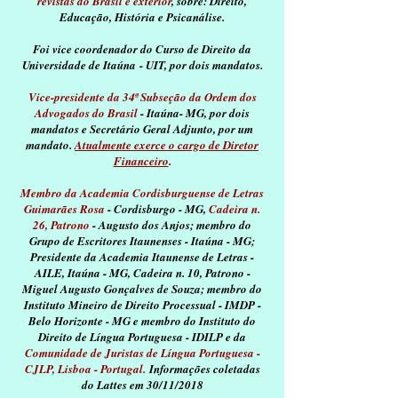
revistas do Brasil e exterior
, sobre:
Direito,
Educação, História e Psicanálise.
Foi vice coordenador do Curso de Direito da
Universidade de Itaúna
- UIT, por dois mandatos.
Vice-presidente da 34ª Subseção da Ordem dos
Advogados do Brasil
- Itaúna
- MG, por dois
mandatos e Secretário Geral Adjunto, por um
mandato.
Atualmente exerce o cargo de Diretor
Financeiro
.
Membro da Academia Cordisburguense de Letras
Guimarães Rosa
- Cordisburgo - MG,
Cadeira n.
26, Patrono
- Augusto dos Anjos; membro do
Grupo de Escritores Itaunenses - Itaúna - MG;
Presidente da Academia Itaunense de Letras -
AILE, Itaúna - MG, Cadeira n. 10, Patrono -
Miguel Augusto Gonçalves de Souza; membro do
Instituto Mineiro de Direito Processual - IMDP -
Belo Horizonte - MG e membro do Instituto do
Direito de Língua Portuguesa - IDILP e da
Comunidade de Juristas de Língua Portuguesa -
CJLP, Lisboa - Portugal.
Informações coletadas
do Lattes em 30/11/2018