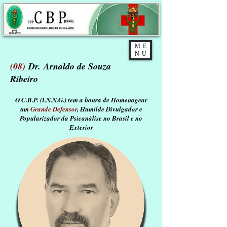
ME
NU
(08)
Dr. Arnaldo de Souza
Ribeiro
O C.B.P. (I.N.N.G.) tem a honra de Homenagear
um
Grande Defensor
, Humilde
Divulgador e
Popularizador da Psicanálise no Brasil e no
Exterior