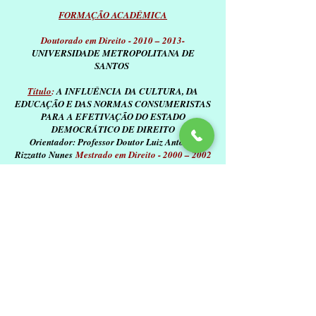
FORMAÇÃO ACADÊMICA
Doutorado em Direito - 2010 – 2013-
UNIVERSIDADE METROPOLITANA DE
SANTOS
Título
:
A
INFLUÊNCIA
DA CULTURA, DA
EDUCAÇÃO E DAS NORMAS CONSUMERISTAS
PARA A EFETIVAÇÃO DO ESTADO
DEMOCRÁTICO DE DIREITO
Orientador: Professor Doutor Luiz Antônio
Rizzatto Nunes
Mestrado em Direito - 2000 – 2002
UNIVERSIDADE DE FRANCA
Título
:
APORIA
ACERCA DA INCIDÊNCIA DO CÓDIGO DE
DEFESA DO CONSUMIDOR
NAS RELAÇÕES
LOCATIVAS,
Ano de Obtenção: 2002
-
Orientador: Professor
Doutor Paulo Roberto
Colombo Arnoldi - Palavras-chave: Obrigações,
contratos, administrativos, civis. Grande área:
Ciências Sociais Aplicadas -
Especialização em
Metodologia e a Didática do Ensino
1992 - 1992
CLARETIANO CENTRO UNIVERSITÁRIO,