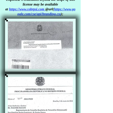
license may be available
at
https://www.cobrpsi.com
@
url(
https://www.go
ogle.com/cse/api/branding.css
);