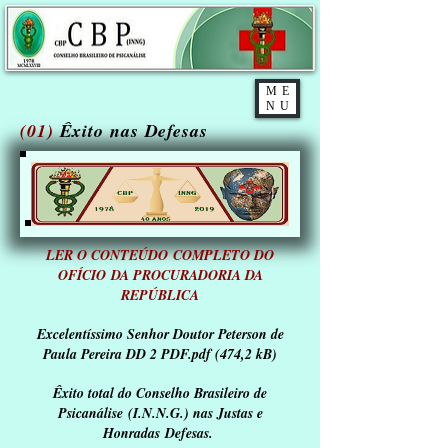
ME
NU
(01)
Êxito nas Defesas
LER O
CONTEÚDO
COMPLETO DO
OFÍCIO DA PROCURADORIA DA
REPÚBLICA
Excelentíssimo Senhor Doutor Peterson de
Paula Pereira DD 2 PDF.pdf (474,2 kB)
Êxito total do Conselho Brasileiro de
Psicanálise (I.N.N.G.)
nas Justas e
Honradas Defesas.