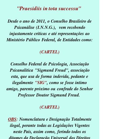
"Praesidiis in tota successu"
Desde o ano de 2011, o Conselho Brasileiro de
Psicanálise
(I.N.N.G.), vem recebendo
injustamente críticas
e até representações ao
Ministério Público
Federal, de Entidades como:
(CARTEL)
Conselho Federal de Psicologia, Associação
Psicanalítica
"Sigmund Freud", associação
esta, que usa de forma
indevida, pedante e
ilegalmente
"SIG"
, como se
fosse íntimo
amigo, parente próximo ou
confrade
do Senhor
Professor
Doutor Sigmund Freud.
(CARTEL)
OBS
:
Nomenclatura e Designação Totalmente
ilegal, perante
todas as Legislações Vigentes
neste País, assim
como,
ferindo todos os
ditames da Declaração Universal
dos Direitos