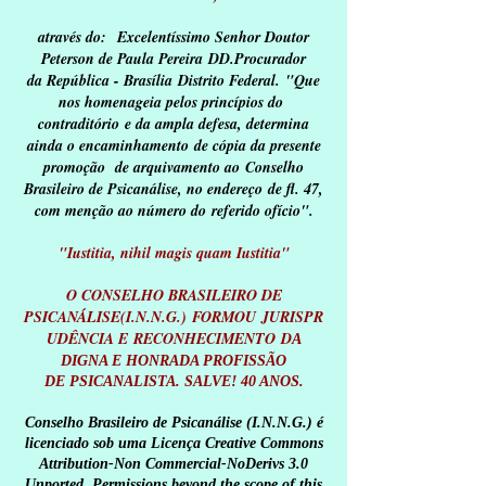
através do:
Excelentíssimo Senhor Doutor
Peterson de Paula Pereira
DD.
Procurador
da República - Brasília
Distrito Federal.
"Que
nos homenageia pelos princípios do
contraditório e da ampla defesa, determina
ainda o encaminhamento
de cópia da presente
promoção de arquivamento ao Conselho
Brasileiro de Psicanálise, no endereço de fl. 47,
com menção ao número do referido ofício".
"Iustitia, nihil magis quam Iustitia"
O CONSELHO BRASILEIRO DE
PSICANÁLISE(I.N.N.G.)
FORMOU
JURISPR
UDÊNCIA E RECONHECIMENTO
D
A
DIGNA E HONRADA PROFISSÃO
DE PSICANALISTA. SALVE! 40 ANOS.
Conselho Brasileiro de Psicanálise (I.N.N.G.) é
licenciado sob uma
Licença Creative Commons
Attribution-Non
Commercial-NoDerivs 3.0
Unported
. Permissions beyond the scope of this