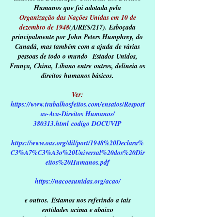
Humanos que foi adotada pela
Organização das Nações Unidas
em
10 de
dezembro
de
1948
(A/RES/217). Esboçada
principalmente por
John Peters
Humphrey
, do
Canadá, mas também com a ajuda
de várias
pessoas de todo o mundo
Estados
Unidos
,
França
,
China
,
Líbano
entre
outros, delineia os
direitos
humanos
básicos.
Ver:
https://www.trabalhosfeitos.com/ensaios/Respost
as-Ava-Direitos Humanos/
380313.html
codigo DOCUVIP
https://www.oas.org/dil/port/1948%20Declara%
C3%A7%C3%A3o%20Universal%20dos%
20Dir
eitos%20Humanos.pdf
https://nacoesunidas.org/acao/
e outros.
Estamos nos referindo a tais
entidades
acima e abaixo