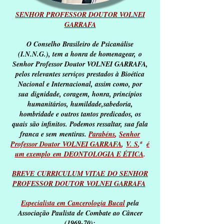
SENHOR PROFESSOR DOUTOR VOLNEI
GARRAFA
O Conselho Brasileiro de Psicanálise
(I.N.N.G.), tem a honra de homenagear,
o
Senhor Professor Doutor VOLNEI GARRAFA,
pelos relevantes serviços
prestados à Bioética
Nacional e Internacional, assim como, por
sua
dignidade, coragem, honra, princípios
humanitários, humildade,
sabedoria,
hombridade e outros tantos predicados, os
quais
são infinitos. Podemos
ressaltar
, sua fala
franca e sem
mentiras.
Parabéns
,
Senhor
Professor Doutor
VOLNEI GARRAFA
,
V. S
,ª
é
um exemplo
em DEONTOLOGIA E ÉTICA
.
BREVE CURRICULUM VITAE DO SENHOR
PROFESSOR DOUTOR VOLNEI GARRAFA
Especialista em Cancerologia Bucal
pela
Associação Paulista de Combate ao Câncer
(1969-70);