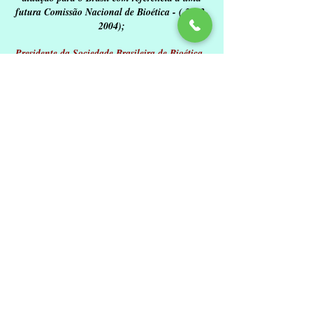
futura Comissão Nacional de Bioética - (
2003-
2004)
;
Presidente da Sociedade Brasileira de Bioética
-
(2001 a 2005); Presidente do VI Congresso
Mundial de Bioética, realizado em Brasília de
30/10 a 03/11 de 2002;
Membro
da Comissão Nacional de Ética em
Pesquisa - CONEP/MS (1996 a 2003);
Membro
da Banca Examinadora para analise
de Progressão Funcional para classe de
Professor Associado - BEPA, Universidade de
Brasília (2008);
Presidente do Centro Brasileiro de Estudos de
Saúde
- CEBES
(1994-1996)
;
Fundador e Primeiro Presidente do Fórum
Nacional dos Pró-Reitores
de Extensão das
Universidades Públicas Brasileiras -
(1987-